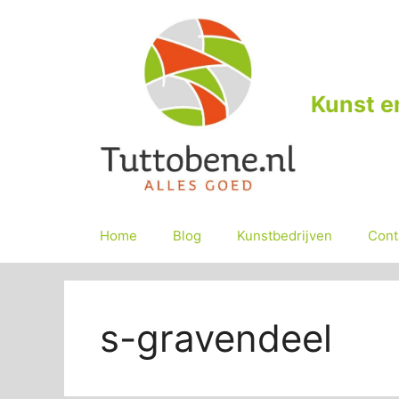
Ga
naar
de
inhoud
Kunst e
Home
Blog
Kunstbedrijven
Cont
s-gravendeel