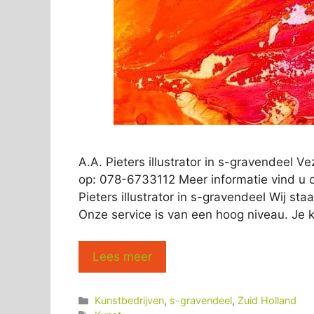
A.A. Pieters illustrator in s-gravendeel 
op: 078-6733112 Meer informatie vind u 
Pieters illustrator in s-gravendeel Wij sta
Onze service is van een hoog niveau. Je 
Lees meer
Categorieën
Kunstbedrijven
,
s-gravendeel
,
Zuid Holland