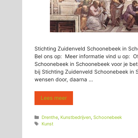
Stichting Zuidenveld Schoonebeek in S
Bel ons op: Meer informatie vind u op: O
Schoonebeek in Schoonebeek voor je bete
bij Stichting Zuidenveld Schoonebeek in S
wensen door, daarna …
Lees meer
Categorieën
Drenthe
,
Kunstbedrijven
,
Schoonebeek
Tags
Kunst