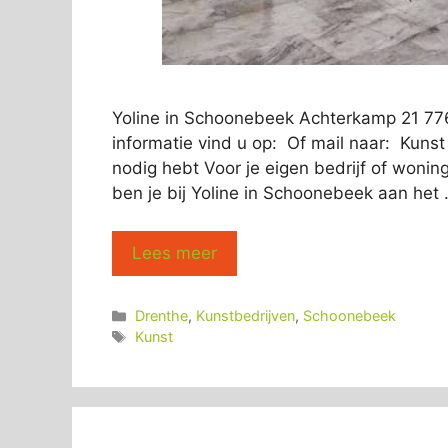
Yoline in Schoonebeek Achterkamp 21 7
informatie vind u op: Of mail naar: Kunst
nodig hebt Voor je eigen bedrijf of wonin
ben je bij Yoline in Schoonebeek aan het
Lees meer
Categorieën
Drenthe
,
Kunstbedrijven
,
Schoonebeek
Tags
Kunst