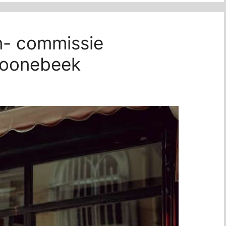
en- commissie
hoonebeek