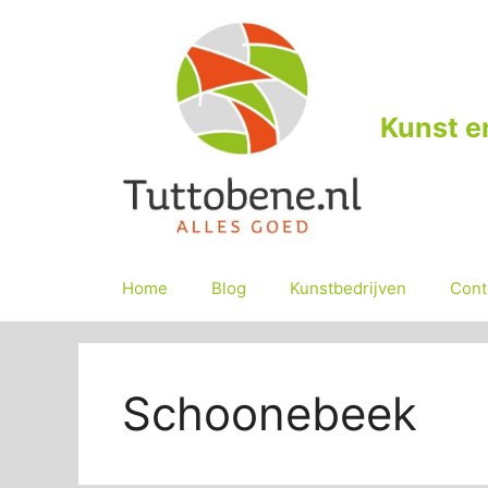
Ga
naar
de
inhoud
Kunst e
Home
Blog
Kunstbedrijven
Cont
Schoonebeek