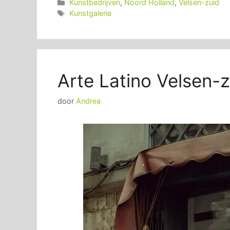
Categorieën
Kunstbedrijven
,
Noord Holland
,
Velsen-zuid
Tags
Kunstgalerie
Arte Latino Velsen-z
door
Andrea