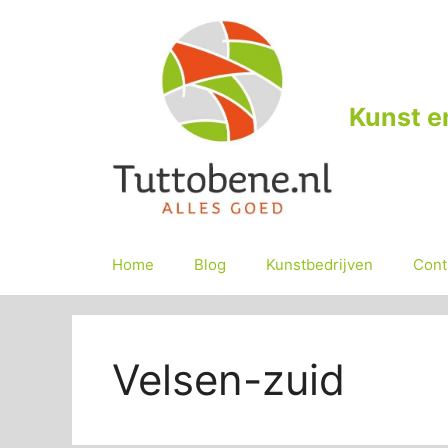
Ga
naar
de
inhoud
Kunst e
Home
Blog
Kunstbedrijven
Cont
Velsen-zuid