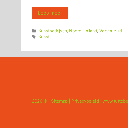
Lees meer
Categorieën
Kunstbedrijven
,
Noord Holland
,
Velsen-zuid
Tags
Kunst
2026 © |
Sitemap
|
Privacybeleid
|
www.tuttobe