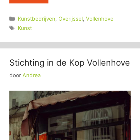
Categorieën
Kunstbedrijven
,
Overijssel
,
Vollenhove
Tags
Kunst
Stichting in de Kop Vollenhove
door
Andrea