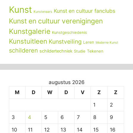
Kunst
Kunst en cultuur fanclubs
Kunstenaars
Kunst en cultuur verenigingen
Kunstgalerie
Kunstgeschiedenis
Kunstuitleen
Kunstveiling
Leren
Moderne Kunst
schilderen
schildertechniek
Tekenen
Studie
augustus 2026
M
D
W
D
V
Z
Z
1
2
3
4
5
6
7
8
9
10
11
12
13
14
15
16