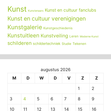
Kunst
Kunst en cultuur fanclubs
Kunstenaars
Kunst en cultuur verenigingen
Kunstgalerie
Kunstgeschiedenis
Kunstuitleen
Kunstveiling
Leren
Moderne Kunst
schilderen
schildertechniek
Tekenen
Studie
augustus 2026
M
D
W
D
V
Z
Z
1
2
3
4
5
6
7
8
9
10
11
12
13
14
15
16