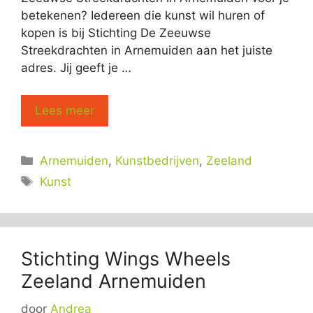
betekenen? Iedereen die kunst wil huren of
kopen is bij Stichting De Zeeuwse
Streekdrachten in Arnemuiden aan het juiste
adres. Jij geeft je …
Lees meer
Categorieën
Arnemuiden
,
Kunstbedrijven
,
Zeeland
Tags
Kunst
Stichting Wings Wheels
Zeeland Arnemuiden
door
Andrea