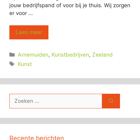
jouw bedrijfspand of voor bij je thuis. Wij zorgen
er voor …
Lees meer
Categorieën
Arnemuiden
,
Kunstbedrijven
,
Zeeland
Tags
Kunst
Zoek
naar:
Recente berichten