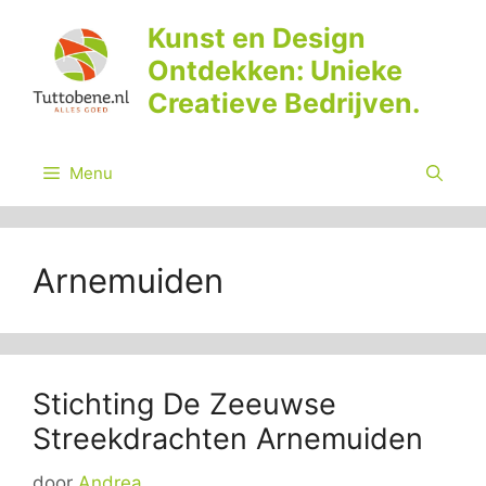
Ga
Kunst en Design
naar
Ontdekken: Unieke
de
inhoud
Creatieve Bedrijven.
Menu
Arnemuiden
Stichting De Zeeuwse
Streekdrachten Arnemuiden
door
Andrea