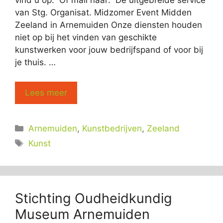
vind u op: Of mail naar: De uitgebreide service
van Stg. Organisat. Midzomer Event Midden
Zeeland in Arnemuiden Onze diensten houden
niet op bij het vinden van geschikte
kunstwerken voor jouw bedrijfspand of voor bij
je thuis. …
Lees meer
Categorieën
Arnemuiden
,
Kunstbedrijven
,
Zeeland
Tags
Kunst
Stichting Oudheidkundig
Museum Arnemuiden