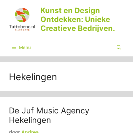
Ga
Kunst en Design
naar
Ontdekken: Unieke
de
inhoud
Creatieve Bedrijven.
Menu
Hekelingen
De Juf Music Agency
Hekelingen
door
Andrea